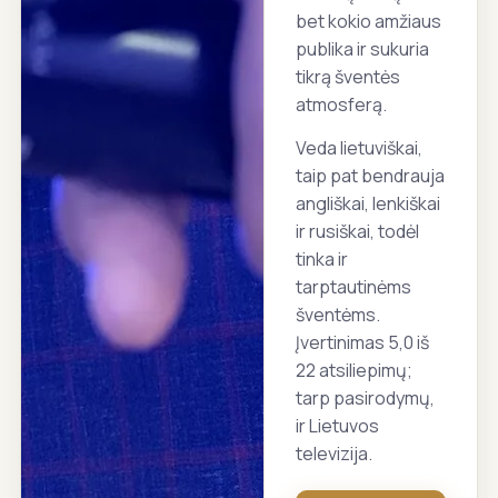
bet kokio amžiaus
publika ir sukuria
tikrą šventės
atmosferą.
Veda lietuviškai,
taip pat bendrauja
angliškai, lenkiškai
ir rusiškai, todėl
tinka ir
tarptautinėms
šventėms.
Įvertinimas 5,0 iš
22 atsiliepimų;
tarp pasirodymų,
ir Lietuvos
televizija.