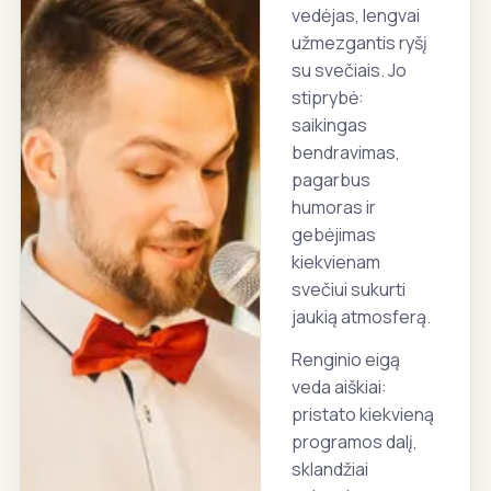
vedėjas, lengvai
užmezgantis ryšį
su svečiais. Jo
stiprybė:
saikingas
bendravimas,
pagarbus
humoras ir
gebėjimas
kiekvienam
svečiui sukurti
jaukią atmosferą.
Renginio eigą
veda aiškiai:
pristato kiekvieną
programos dalį,
sklandžiai