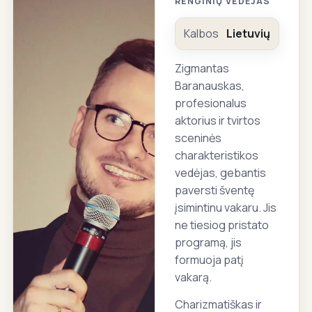
RENGINIŲ VEDĖJAS
Kalbos
Lietuvių
Zigmantas
Baranauskas,
profesionalus
aktorius ir tvirtos
sceninės
charakteristikos
vedėjas, gebantis
paversti šventę
įsimintinu vakaru. Jis
ne tiesiog pristato
programą, jis
formuoja patį
vakarą.
Charizmatiškas ir