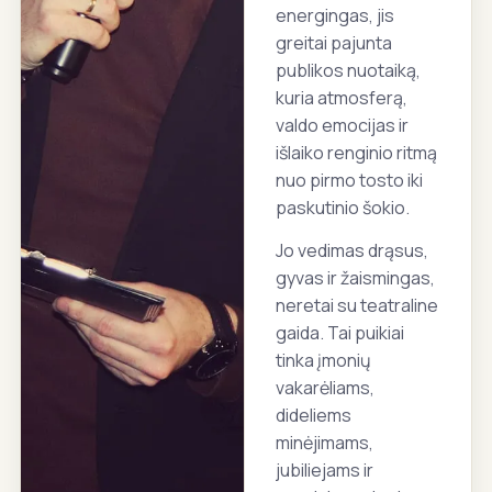
energingas, jis
greitai pajunta
publikos nuotaiką,
kuria atmosferą,
valdo emocijas ir
išlaiko renginio ritmą
nuo pirmo tosto iki
paskutinio šokio.
Jo vedimas drąsus,
gyvas ir žaismingas,
neretai su teatraline
gaida. Tai puikiai
tinka įmonių
vakarėliams,
dideliems
minėjimams,
jubiliejams ir