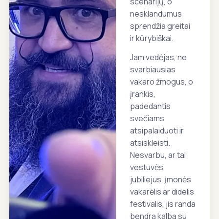
scenarijų, o
nesklandumus
sprendžia greitai
ir kūrybiškai.
Jam vedėjas, ne
svarbiausias
vakaro žmogus, o
įrankis,
padedantis
svečiams
atsipalaiduoti ir
atsiskleisti.
Nesvarbu, ar tai
vestuvės,
jubiliejus, įmonės
vakarėlis ar didelis
festivalis, jis randa
bendrą kalbą su