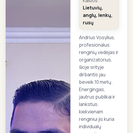
Kalbos
Lietuvių,
anglų, lenkų,
rusų
Andrius Vosylius,
profesionalus
renginių vedėjas ir
organizatorius,
šioje srityje
dirbantis jau
beveik 10 metų.
Energingas,
jautrus publikai ir
lankstus:
kiekvienam
renginiui jis kuria
individualų