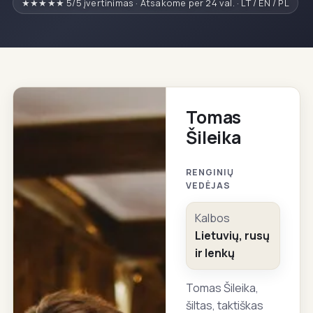
★★★★★ 5/5 įvertinimas · Atsakome per 24 val. · LT / EN / PL
Tomas
Šileika
RENGINIŲ
VEDĖJAS
Kalbos
Lietuvių, rusų
ir lenkų
Tomas Šileika,
šiltas, taktiškas