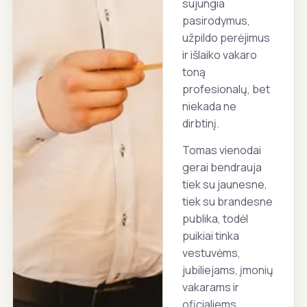
sujungia
pasirodymus,
užpildo perėjimus
ir išlaiko vakaro
toną
profesionalų, bet
niekada ne
dirbtinį.
Tomas vienodai
gerai bendrauja
tiek su jaunesne,
tiek su brandesne
publika, todėl
puikiai tinka
vestuvėms,
jubiliejams, įmonių
vakarams ir
oficialiems