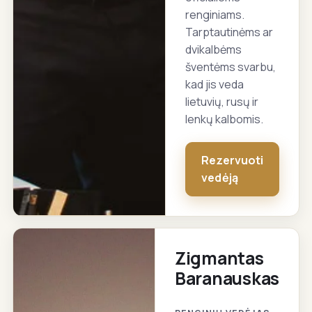
renginiams.
Tarptautinėms ar
dvikalbėms
šventėms svarbu,
kad jis veda
lietuvių, rusų ir
lenkų kalbomis.
Rezervuoti
vedėją
Zigmantas
Baranauskas