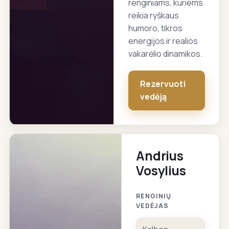
renginiams, kuriems
reikia ryškaus
humoro, tikros
energijos ir realios
vakarėlio dinamikos.
Rezervuoti
vedėją
Andrius
Vosylius
RENGINIŲ
VEDĖJAS